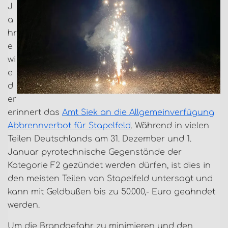
J
a
hr
e
wi
e
d
er
erinnert das
Amt Siek an die Allgemeinverfügung
Abbrennverbot für Stapelfeld
. Während in vielen
Teilen Deutschlands am 31. Dezember und 1.
Januar pyrotechnische Gegenstände der
Kategorie F2 gezündet werden dürfen, ist dies in
den meisten Teilen von Stapelfeld untersagt und
kann mit Geldbußen bis zu 50.000,- Euro geahndet
werden.
Um die Brandgefahr zu minimieren und den