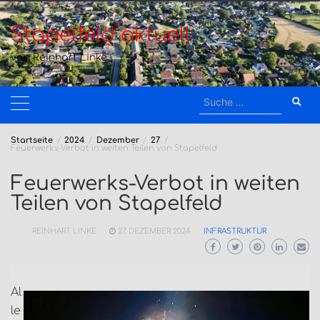
Zum
Inhalt
Stapelfeld aktuell
springen
von Reinhart Linke
Suche
nach:
Startseite
2024
Dezember
27
Feuerwerks-Verbot in weiten Teilen von Stapelfeld
Feuerwerks-Verbot in weiten
Teilen von Stapelfeld
REINHART LINKE
27. DEZEMBER 2024
INFRASTRUKTUR
Al
le