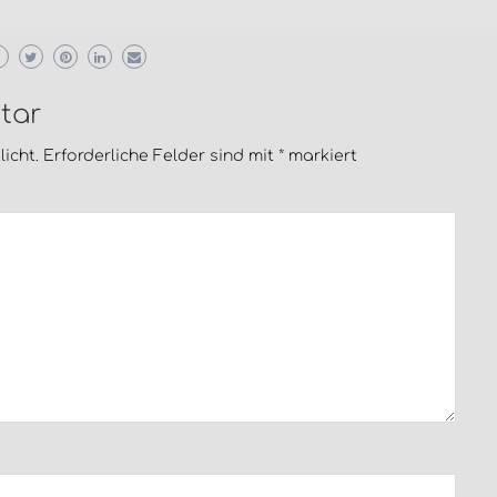
tar
icht.
Erforderliche Felder sind mit
*
markiert