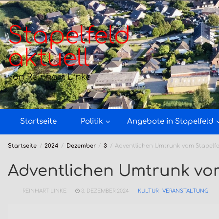
Zum
Inhalt
springen
Stapelfeld
aktuell
von Reinhart Linke
Startseite
Politik
Angebote in Stapelfeld
Startseite
2024
Dezember
3
Adventlichen Umtrunk vom Stapelfel
Adventlichen Umtrunk vom
REINHART LINKE
3. DEZEMBER 2024
KULTUR
VERANSTALTUNG