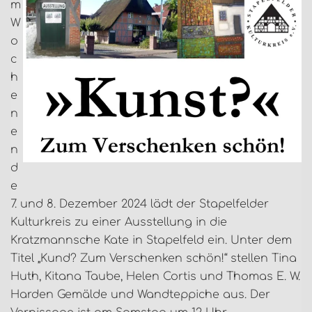
m
W
o
c
h
e
n
e
n
d
e
7. und 8. Dezember 2024 lädt der Stapelfelder
Kulturkreis zu einer Ausstellung in die
Kratzmannsche Kate in Stapelfeld ein. Unter dem
Titel „Kund? Zum Verschenken schön!“ stellen Tina
Huth, Kitana Taube, Helen Cortis und Thomas E. W.
Harden Gemälde und Wandteppiche aus. Der