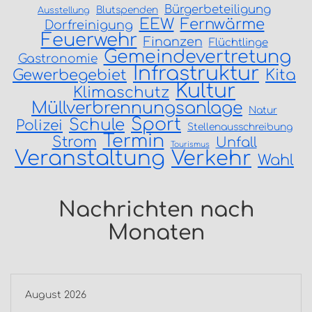
Bürgerbeteiligung
Blutspenden
Ausstellung
EEW
Fernwärme
Dorfreinigung
Feuerwehr
Finanzen
Flüchtlinge
Gemeindevertretung
Gastronomie
Infrastruktur
Gewerbegebiet
Kita
Kultur
Klimaschutz
Müllverbrennungsanlage
Natur
Sport
Schule
Polizei
Stellenausschreibung
Termin
Strom
Unfall
Tourismus
Veranstaltung
Verkehr
Wahl
Nachrichten nach
Monaten
August 2026