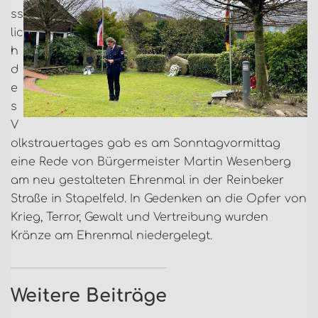
ss
lic
h
d
e
s
V
olkstrauertages gab es am Sonntagvormittag
eine Rede von Bürgermeister Martin Wesenberg
am neu gestalteten Ehrenmal in der Reinbeker
Straße in Stapelfeld. In Gedenken an die Opfer von
Krieg, Terror, Gewalt und Vertreibung wurden
Kränze am Ehrenmal niedergelegt.
Weitere Beiträge