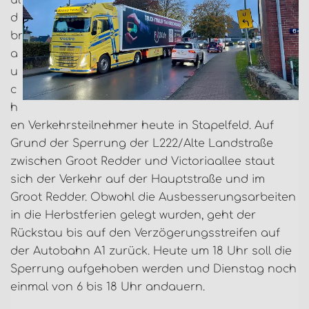
ul
d
br
a
u
c
h
en Verkehrsteilnehmer heute in Stapelfeld. Auf
Grund der Sperrung der L222/Alte Landstraße
zwischen Groot Redder und Victoriaallee staut
sich der Verkehr auf der Hauptstraße und im
Groot Redder. Obwohl die Ausbesserungsarbeiten
in die Herbstferien gelegt wurden, geht der
Rückstau bis auf den Verzögerungsstreifen auf
der Autobahn A1 zurück. Heute um 18 Uhr soll die
Sperrung aufgehoben werden und Dienstag noch
einmal von 6 bis 18 Uhr andauern.