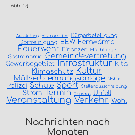
Wahl
(17)
Bürgerbeteiligung
Blutspenden
Ausstellung
EEW
Fernwärme
Dorfreinigung
Feuerwehr
Finanzen
Flüchtlinge
Gemeindevertretung
Gastronomie
Infrastruktur
Gewerbegebiet
Kita
Kultur
Klimaschutz
Müllverbrennungsanlage
Natur
Sport
Schule
Polizei
Stellenausschreibung
Termin
Strom
Unfall
Tourismus
Veranstaltung
Verkehr
Wahl
Nachrichten nach
Monaten