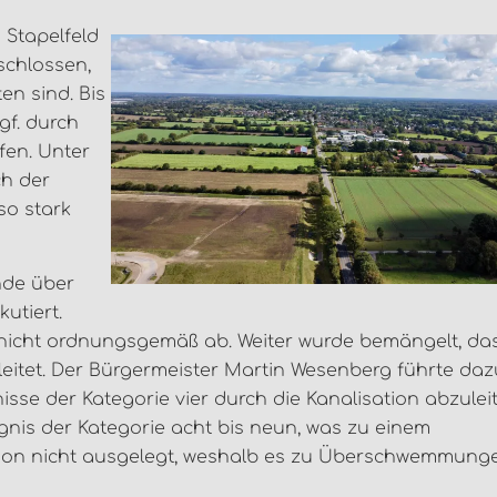
Stapelfeld
schlossen,
en sind. Bis
gf. durch
en. Unter
ch der
so stark
nde über
utiert.
nicht ordnungsgemäß ab. Weiter wurde bemängelt, da
leitet. Der Bürgermeister Martin Wesenberg führte daz
isse der Kategorie vier durch die Kanalisation abzulei
ignis der Kategorie acht bis neun, was zu einem
isation nicht ausgelegt, weshalb es zu Überschwemmung