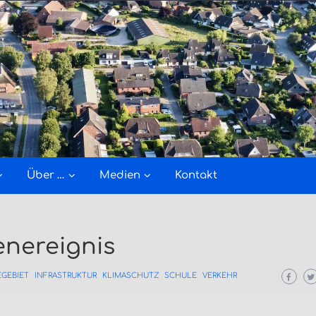
Über …
Medien
Kontakt
enereignis
GEBIET
INFRASTRUKTUR
KLIMASCHUTZ
SCHULE
VERKEHR