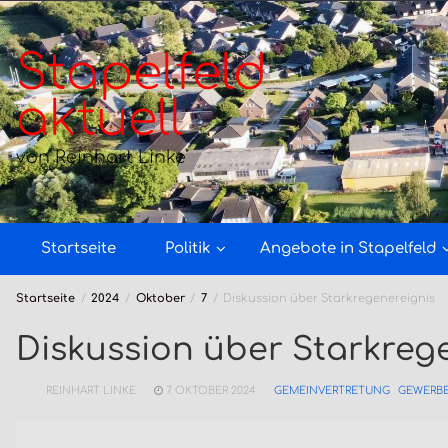
Zum
Inhalt
springen
Stapelfeld
aktuell
von Reinhart Linke
Startseite
Politik
Angebote in Stapelfeld
Startseite
2024
Oktober
7
Diskussion über Starkregenereignis
Diskussion über Starkreg
REINHART LINKE
7. OKTOBER 2024
GEMEINVERTRETUNG
GEWERBE