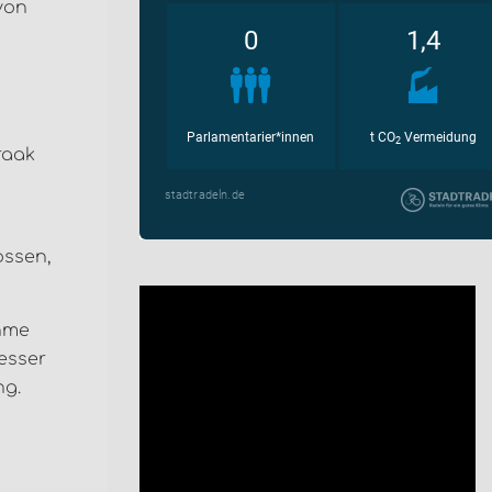
von
raak
ossen,
ahme
besser
ng.