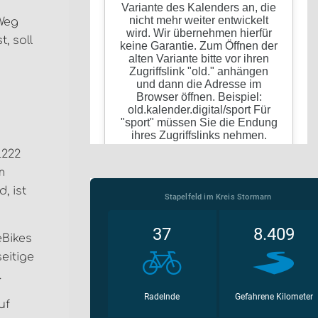
Weg
, soll
L222
m
, ist
eBikes
eitige
.
uf