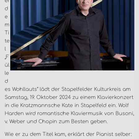
er
d
e
m
Ti
te
l
„F
ül
le
d
es Wohllauts“ lädt der Stapelfelder Kulturkreis am
Samstag, 19. Oktober 2024 zu einem Klavierkonzert
in die Kratzmannsche Kate in Stapelfeld ein. Wolf
Harden wird romantische Klaviermusik von Busoni,
v. Weber und Chopin zum Besten geben.
Wie er zu dem Titel kam, erklärt der Pianist selber: