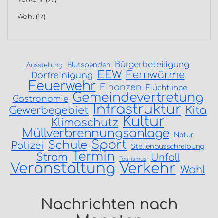
Wahl
(17)
Bürgerbeteiligung
Blutspenden
Ausstellung
EEW
Fernwärme
Dorfreinigung
Feuerwehr
Finanzen
Flüchtlinge
Gemeindevertretung
Gastronomie
Infrastruktur
Gewerbegebiet
Kita
Kultur
Klimaschutz
Müllverbrennungsanlage
Natur
Sport
Schule
Polizei
Stellenausschreibung
Termin
Strom
Unfall
Tourismus
Veranstaltung
Verkehr
Wahl
Nachrichten nach