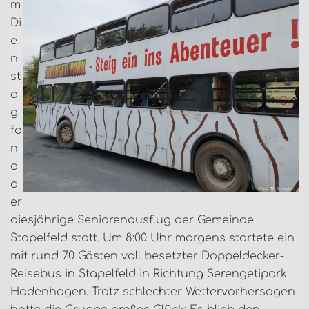
m
Di
e
n
st
a
g
fa
n
d
d
er
diesjährige Seniorenausflug der Gemeinde
Stapelfeld statt. Um 8:00 Uhr morgens startete ein
mit rund 70 Gästen voll besetzter Doppeldecker-
Reisebus in Stapelfeld in Richtung Serengetipark
Hodenhagen. Trotz schlechter Wettervorhersagen