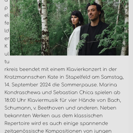
a
p
el
fe
ld
er
K
ul
tu
rkreis beendet mit einem Klavierkonzert in der
Kratzmannschen Kate in Stapelfeld am Samstag,
14. September 2024 die Sommerpause. Marina
Kondraschewa und Sebastian Chica spielen ab
18:00 Uhr Klaviermusik für vier Hände von Bach,
Schumann, v. Beethoven und anderen. Neben
bekannten Werken aus dem klassischen
Repertoire wird es auch einige spannende
zeitgenössische Kompositionen von jungen