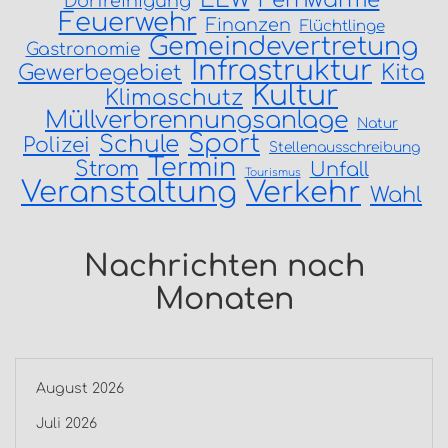
EEW
Fernwärme
Dorfreinigung
Feuerwehr
Finanzen
Flüchtlinge
Gemeindevertretung
Gastronomie
Infrastruktur
Gewerbegebiet
Kita
Kultur
Klimaschutz
Müllverbrennungsanlage
Natur
Sport
Schule
Polizei
Stellenausschreibung
Termin
Strom
Unfall
Tourismus
Veranstaltung
Verkehr
Wahl
Nachrichten nach
Monaten
August 2026
Juli 2026