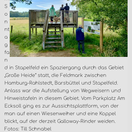
S
o
n
nt
a
g
fa
n
d in Stapelfeld ein Spaziergang durch das Gebiet
„Große Heide“ statt, die Feldmark zwischen
Hamburg-Rahlstedt, Barsbüttel und Stapelfeld.
Anlass war die Aufstellung von Wegweisern und
Hinweistafeln in diesem Gebiet. Vom Parkplatz Am
Ecksoll ging es zur Aussichtsplattform, von der
man auf einen Wiesenweiher und eine Koppel
blickt, auf der derzeit Galloway-Rinder weiden.
Fotos: Till Schnabel