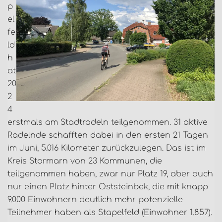
p
el
fe
ld
h
at
20
2
4
erstmals am Stadtradeln teilgenommen. 31 aktive
Radelnde schafften dabei in den ersten 21 Tagen
im Juni, 5.016 Kilometer zurückzulegen. Das ist im
Kreis Stormarn von 23 Kommunen, die
teilgenommen haben, zwar nur Platz 19, aber auch
nur einen Platz hinter Oststeinbek, die mit knapp
9.000 Einwohnern deutlich mehr potenzielle
Teilnehmer haben als Stapelfeld (Einwohner 1.857).