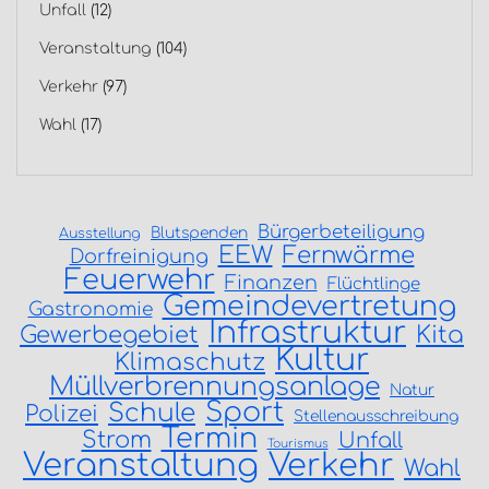
Unfall
(12)
Veranstaltung
(104)
Verkehr
(97)
Wahl
(17)
Bürgerbeteiligung
Blutspenden
Ausstellung
EEW
Fernwärme
Dorfreinigung
Feuerwehr
Finanzen
Flüchtlinge
Gemeindevertretung
Gastronomie
Infrastruktur
Gewerbegebiet
Kita
Kultur
Klimaschutz
Müllverbrennungsanlage
Natur
Sport
Schule
Polizei
Stellenausschreibung
Termin
Strom
Unfall
Tourismus
Veranstaltung
Verkehr
Wahl