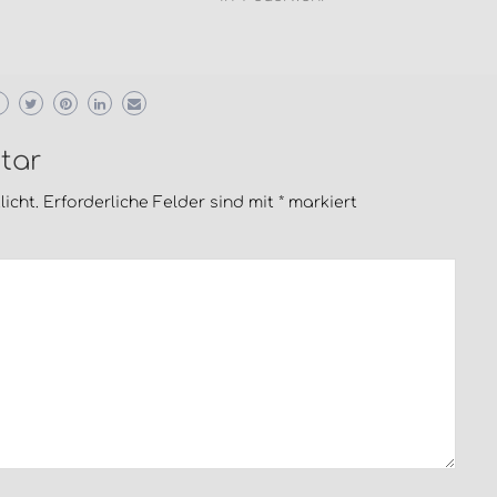
tar
icht.
Erforderliche Felder sind mit
*
markiert