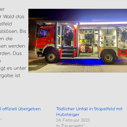
er
r Wald das
elfeld
ablösen. Bis
n die
sen werden
rden. Das
m
gt es unter
rgabe ist
 offiziell übergeben
Tödlicher Unfall in Stapelfeld mit
Hubsteiger
"
24. Februar 2023
In "Feuerwehr"