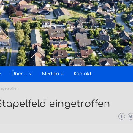
Über …
Medien
Kontakt
ingetroffen
tapelfeld eingetroffen