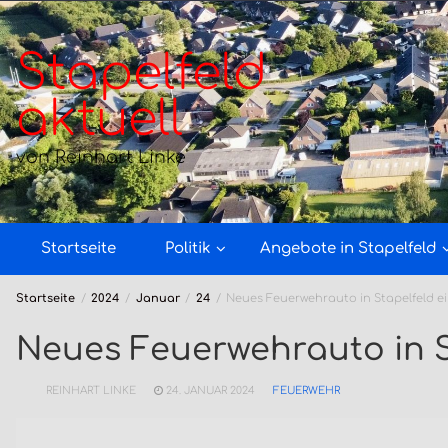
Zum
Inhalt
springen
Stapelfeld
aktuell
von Reinhart Linke
Startseite
Politik
Angebote in Stapelfeld
Startseite
2024
Januar
24
Neues Feuerwehrauto in Stapelfeld e
Neues Feuerwehrauto in S
REINHART LINKE
24. JANUAR 2024
FEUERWEHR