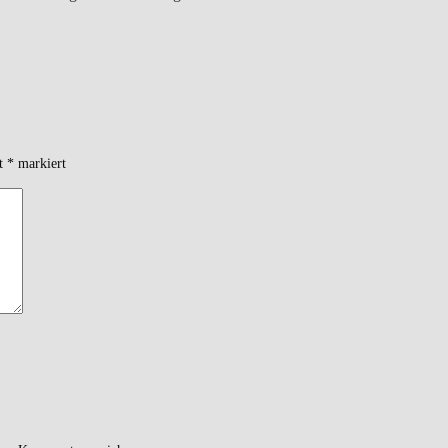
it
*
markiert