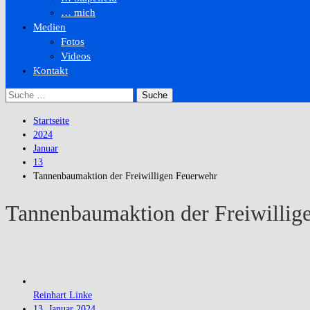
… mich
Medien
Fotos
Videos
Kontakt
Suche
nach:
Startseite
2024
Januar
13
Tannenbaumaktion der Freiwilligen Feuerwehr
Tannenbaumaktion der Freiwillig
Reinhart Linke
13. Januar 2024