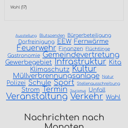
Wahl
(17)
Bürgerbeteiligung
Blutspenden
Ausstellung
EEW
Fernwärme
Dorfreinigung
Feuerwehr
Finanzen
Flüchtlinge
Gemeindevertretung
Gastronomie
Infrastruktur
Gewerbegebiet
Kita
Kultur
Klimaschutz
Müllverbrennungsanlage
Natur
Sport
Schule
Polizei
Stellenausschreibung
Termin
Strom
Unfall
Tourismus
Veranstaltung
Verkehr
Wahl
Nachrichten nach
Monaten