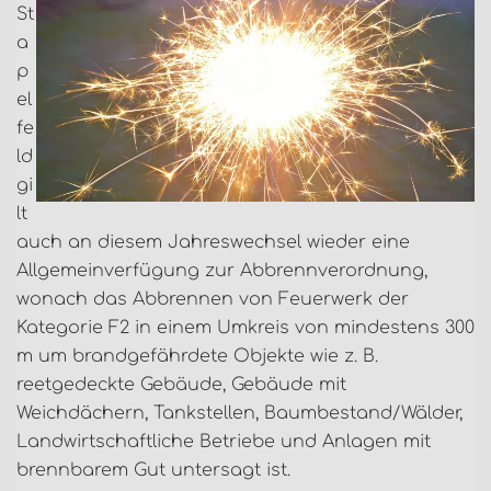
St
a
p
el
fe
ld
gi
lt
auch an diesem Jahreswechsel wieder eine
Allgemeinverfügung zur Abbrennverordnung,
wonach das Abbrennen von Feuerwerk der
Kategorie F2 in einem Umkreis von mindestens 300
m um brandgefährdete Objekte wie z. B.
reetgedeckte Gebäude, Gebäude mit
Weichdächern, Tankstellen, Baumbestand/Wälder,
Landwirtschaftliche Betriebe und Anlagen mit
brennbarem Gut untersagt ist.