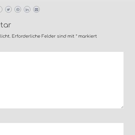
tar
icht.
Erforderliche Felder sind mit
*
markiert