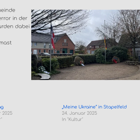
meinde
rror in der
urden dabei
mast
ag
„Meine Ukraine“ in Stapelfeld
r 2025
24. Januar 2025
"
In "Kultur"