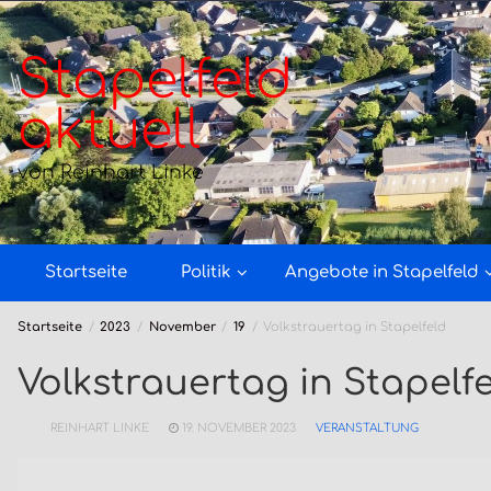
Zum
Inhalt
springen
Stapelfeld
aktuell
von Reinhart Linke
Startseite
Politik
Angebote in Stapelfeld
Startseite
2023
November
19
Volkstrauertag in Stapelfeld
Volkstrauertag in Stapelf
REINHART LINKE
19. NOVEMBER 2023
VERANSTALTUNG