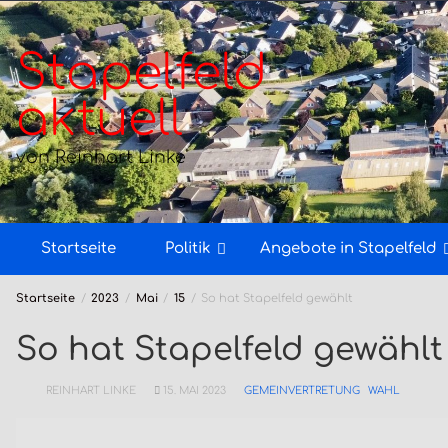
Zum
Inhalt
springen
Stapelfeld
aktuell
von Reinhart Linke
Startseite
Politik
Angebote in Stapelfeld
Startseite
2023
Mai
15
So hat Stapelfeld gewählt
So hat Stapelfeld gewählt
REINHART LINKE
15. MAI 2023
GEMEINVERTRETUNG
WAHL