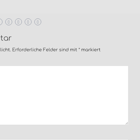
tar
icht.
Erforderliche Felder sind mit
*
markiert