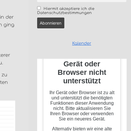
Hiermit akzeptiere ich die
Datenschutzbestimmungen
in der
n ging
Kalender
terer
u.
h zu
sten