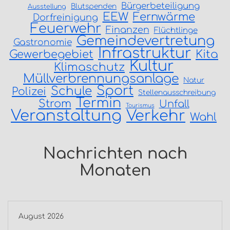
Bürgerbeteiligung
Blutspenden
Ausstellung
EEW
Fernwärme
Dorfreinigung
Feuerwehr
Finanzen
Flüchtlinge
Gemeindevertretung
Gastronomie
Infrastruktur
Gewerbegebiet
Kita
Kultur
Klimaschutz
Müllverbrennungsanlage
Natur
Sport
Schule
Polizei
Stellenausschreibung
Termin
Strom
Unfall
Tourismus
Veranstaltung
Verkehr
Wahl
Nachrichten nach
Monaten
August 2026