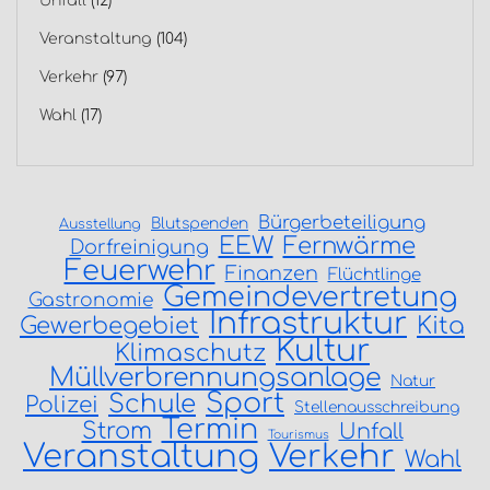
Unfall
(12)
Veranstaltung
(104)
Verkehr
(97)
Wahl
(17)
Bürgerbeteiligung
Blutspenden
Ausstellung
EEW
Fernwärme
Dorfreinigung
Feuerwehr
Finanzen
Flüchtlinge
Gemeindevertretung
Gastronomie
Infrastruktur
Gewerbegebiet
Kita
Kultur
Klimaschutz
Müllverbrennungsanlage
Natur
Sport
Schule
Polizei
Stellenausschreibung
Termin
Strom
Unfall
Tourismus
Veranstaltung
Verkehr
Wahl