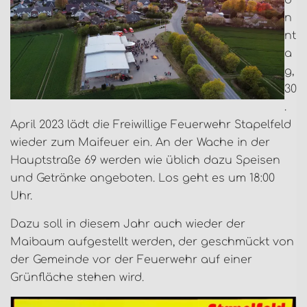
o
n
nt
a
g,
30
.
April 2023 lädt die Freiwillige Feuerwehr Stapelfeld
wieder zum Maifeuer ein. An der Wache in der
Hauptstraße 69 werden wie üblich dazu Speisen
und Getränke angeboten. Los geht es um 18:00
Uhr.
Dazu soll in diesem Jahr auch wieder der
Maibaum aufgestellt werden, der geschmückt von
der Gemeinde vor der Feuerwehr auf einer
Grünfläche stehen wird.