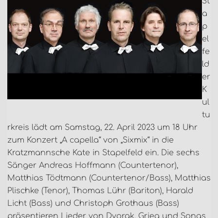
St
a
p
el
fe
ld
er
K
ul
tu
rkreis lädt am Samstag, 22. April 2023 um 18 Uhr
zum Konzert „A capella“ von „Sixmix“ in die
Kratzmannsche Kate in Stapelfeld ein. Die sechs
Sänger Andreas Hoffmann (Countertenor),
Matthias Tödtmann (Countertenor/Bass), Matthias
Plischke (Tenor), Thomas Lühr (Bariton), Harald
Licht (Bass) und Christoph Grothaus (Bass)
präsentieren Lieder von Dvorak, Grieg und Songs