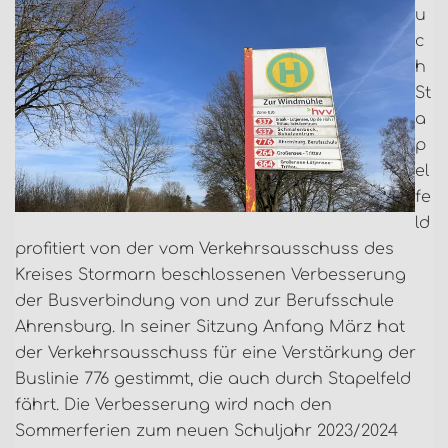
u
c
h
St
a
p
el
fe
ld
profitiert von der vom Verkehrsausschuss des
Kreises Stormarn beschlossenen Verbesserung
der Busverbindung von und zur Berufsschule
Ahrensburg. In seiner Sitzung Anfang März hat
der Verkehrsausschuss für eine Verstärkung der
Buslinie 776 gestimmt, die auch durch Stapelfeld
fährt. Die Verbesserung wird nach den
Sommerferien zum neuen Schuljahr 2023/2024