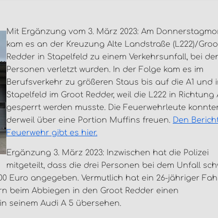
Mit Ergänzung vom 3. März 2023: Am Donnerstagmo
kam es an der Kreuzung Alte Landstraße (L222)/Groo
Redder in Stapelfeld zu einem Verkehrsunfall, bei de
Personen verletzt wurden. In der Folge kam es im
Berufsverkehr zu größeren Staus bis auf die A1 und 
Stapelfeld im Groot Redder, weil die L222 in Richtung 
gesperrt werden musste. Die Feuerwehrleute konnte
derweil über eine Portion Muffins freuen.
Den Berich
Feuerwehr gibt es hier.
Ergänzung 3. März 2023: Inzwischen hat die Polizei
mitgeteilt, dass die drei Personen bei dem Unfall sc
00 Euro angegeben. Vermutlich hat ein 26-jähriger Fah
n beim Abbiegen in den Groot Redder einen
n seinem Audi A 5 übersehen.