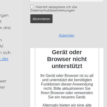
Hiermit akzeptiere ich die
Datenschutzbestimmungen
rgen
t
m drei
Kalender
in
A1
n sich
t der
hwer
rer