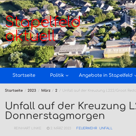
Zum
Inhalt
springen
Stapelfeld
aktuell
von Reinhart Linke
Startseite
Politik
Angebote in Stapelfeld
Startseite
2023
März
2
Unfall auf der Kreuzung L222/Groot R
Unfall auf der Kreuzung 
Donnerstagmorgen
REINHART LINKE
2. MÄRZ 2023
FEUERWEHR
UNFALL