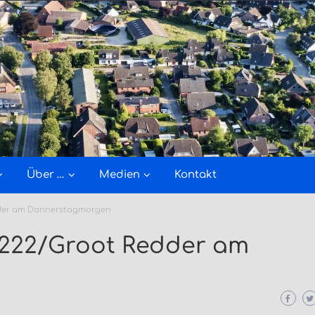
Über …
Medien
Kontakt
edder am Donnerstagmorgen
L222/Groot Redder am