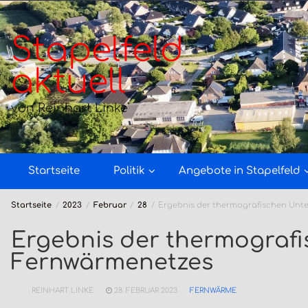
Zum
Inhalt
springen
Stapelfeld
aktuell
von Reinhart Linke
Startseite
Politik
Angebote in Stapelfeld
Startseite
2023
Februar
28
Ergebnis der thermografischen Unt
Ergebnis der thermograf
Fernwärmenetzes
REINHART LINKE
28. FEBRUAR 2023
FERNWÄRME