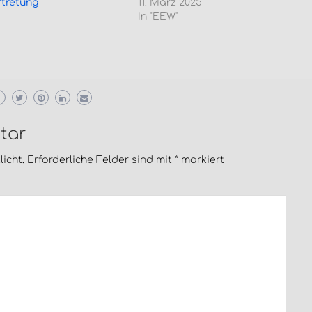
tretung
11. März 2025
In "EEW"
tar
icht.
Erforderliche Felder sind mit
*
markiert