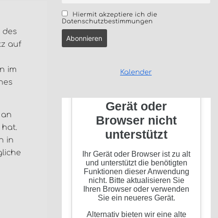
Hiermit akzeptiere ich die
Datenschutzbestimmungen
 des
tz auf
n im
Kalender
hes
 an
hat.
n in
liche