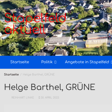
Zum
Inhalt
springen
Stapelfeld
aktuell
von Reinhart Linke
Startseite
Politik
Angebote in Stapelfeld
Startseite
Helge Barthel, GRÜNE
Helge Barthel, GRÜNE
REINHART LINKE
30. APRIL 2023