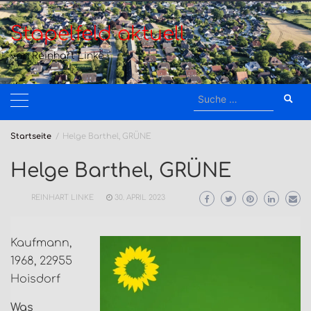
Zum
Inhalt
Stapelfeld aktuell
springen
von Reinhart Linke
Suche
nach:
Startseite
Helge Barthel, GRÜNE
Helge Barthel, GRÜNE
REINHART LINKE
30. APRIL 2023
Kaufmann,
1968, 22955
Hoisdorf
Was