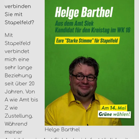
verbinden
Sie mit
Stapelfeld?
Mit
Stapelfeld
verbindet
mich eine
sehr lange
Beziehung
seit über 20
Jahren. Von
A wie Amt bis
Z wie
Zustellung.
Während
Helge Barthel
meiner